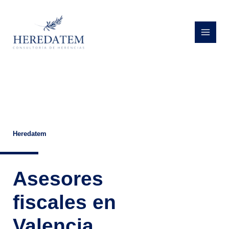
Ir
MAIN
al
MEN
contenido
Heredatem
Asesores
fiscales en
Valencia