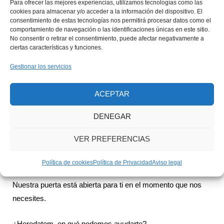
Para ofrecer las mejores experiencias, utilizamos tecnologías como las
cookies para almacenar y/o acceder a la información del dispositivo. El
años de andadura en solitario hemos decidido unirnos para
consentimiento de estas tecnologías nos permitirá procesar datos como el
desarrollar este maravilloso proyecto llamado Heredatem.
comportamiento de navegación o las identificaciones únicas en este sitio.
No consentir o retirar el consentimiento, puede afectar negativamente a
ciertas características y funciones.
No pretendemos tramitar la herencia del fallecido de forma
automática, nuestra intención es
personalizar el trámite,
Gestionar los servicios
abaratar costes y distribuir los bienes
de la forma más
adecuada a las necesidades de nuestros clientes con un
ACEPTAR
trato cercano y explicando todo de forma clara y entendible.
DENEGAR
Nuestra intención no es otra que
ayudarte
tanto si necesitas
VER PREFERENCIAS
tramitar la adjudicación de una herencia como si pretendes
planificar la tuya para que, en un futuro, tus herederos no se
Política de cookies
Política de Privacidad
Aviso legal
vean perjudicados.
Nuestra puerta está abierta para ti en el momento que nos
necesites.
¿Heredatem, en qué podemos ayudarte?