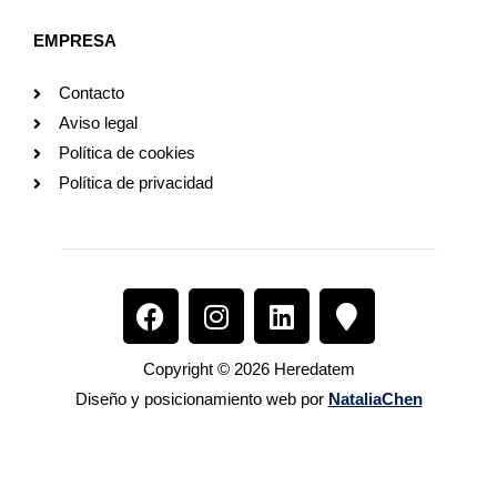
EMPRESA
Contacto
Aviso legal
Política de cookies
Política de privacidad
F
I
L
M
a
n
i
a
c
s
n
p
Copyright © 2026 Heredatem
e
t
k
-
Diseño y posicionamiento web por
NataliaChen
b
a
e
m
o
g
d
a
o
r
i
r
k
a
n
k