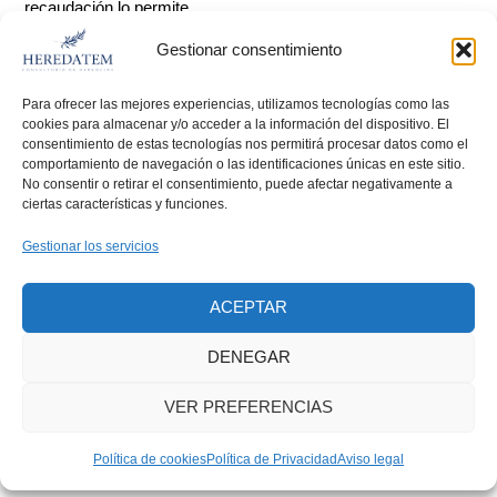
recaudación lo permite.
Gestionar consentimiento
De nuevo, vamos a hacer un cálculo aproximado para que lo
entiendas mejor. Un tío deja 120.000 € a su sobrino, de los
Para ofrecer las mejores experiencias, utilizamos tecnologías como las
que habría que pagar —con la cuota del anterior Impuesto de
cookies para almacenar y/o acceder a la información del dispositivo. El
consentimiento de estas tecnologías nos permitirá procesar datos como el
Sucesiones— 15.960 €. Próximamente, con la cuota
comportamiento de navegación o las identificaciones únicas en este sitio.
bonificada al 50%, para esta misma base heredada se
No consentir o retirar el consentimiento, puede afectar negativamente a
ciertas características y funciones.
tributarán 7.980 € —o lo que es lo mismo: tendrás un ahorro
directo de 7.980 €.
Gestionar los servicios
Según el Consell, con esa medida se busca aproximar el
ACEPTAR
trato fiscal de los
familiares de segundo grado
al concedido
DENEGAR
en otras Comunidades Autónomas de España, incentivar que
los patrimonios familiares —fincas rústicas, pequeños
VER PREFERENCIAS
negocios, etc.— permanezcan dentro del núcleo familiar
ampliado y reducir la litigiosidad en herencias colaterales,
Política de cookies
Política de Privacidad
Aviso legal
tradicionalmente más conflictivas por la carga tributaria.